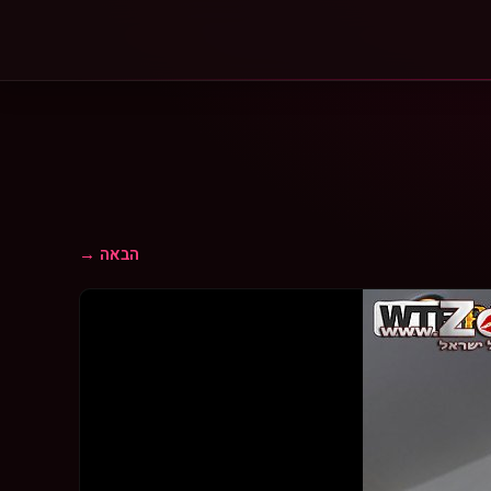
הבאה →